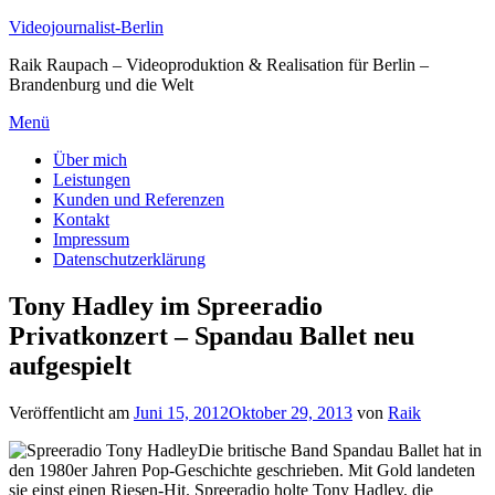
Zum
Videojournalist-Berlin
Inhalt
Raik Raupach – Videoproduktion & Realisation für Berlin –
springen
Brandenburg und die Welt
Menü
Über mich
Leistungen
Kunden und Referenzen
Kontakt
Impressum
Datenschutzerklärung
Tony Hadley im Spreeradio
Privatkonzert – Spandau Ballet neu
aufgespielt
Veröffentlicht am
Juni 15, 2012
Oktober 29, 2013
von
Raik
Die britische Band Spandau Ballet hat in
den 1980er Jahren Pop-Geschichte geschrieben. Mit Gold landeten
sie einst einen Riesen-Hit. Spreeradio holte Tony Hadley, die