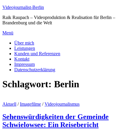
Zum
Videojournalist-Berlin
Inhalt
Raik Raupach – Videoproduktion & Realisation für Berlin –
springen
Brandenburg und die Welt
Menü
Über mich
Leistungen
Kunden und Referenzen
Kontakt
Impressum
Datenschutzerklärung
Schlagwort:
Berlin
Aktuell
/
Imagefilme
/
Videojournalismus
Sehenswürdigkeiten der Gemeinde
Schwielowsee: Ein Reisebericht