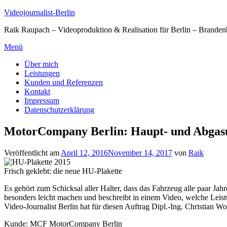
Zum
Videojournalist-Berlin
Inhalt
Raik Raupach – Videoproduktion & Realisation für Berlin – Branden
springen
Menü
Über mich
Leistungen
Kunden und Referenzen
Kontakt
Impressum
Datenschutzerklärung
MotorCompany Berlin: Haupt- und Abgasu
Veröffentlicht am
April 12, 2016
November 14, 2017
von
Raik
Frisch geklebt: die neue HU-Plakette
Es gehört zum Schicksal aller Halter, dass das Fahrzeug alle paar
besonders leicht machen und beschreibt in einem Video, welche Leis
Video-Journalist Berlin hat für diesen Auftrag Dipl.-Ing. Christian W
Kunde: MCF MotorCompany Berlin