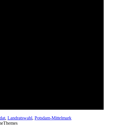
dat
,
Landratswahl
,
Potsdam-Mittelmark
meThemes