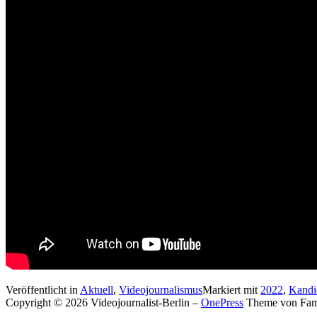
Veröffentlicht in
Aktuell
,
Videojournalismus
Markiert mit
2022
,
Kandi
Copyright © 2026 Videojournalist-Berlin
–
OnePress
Theme von Fa