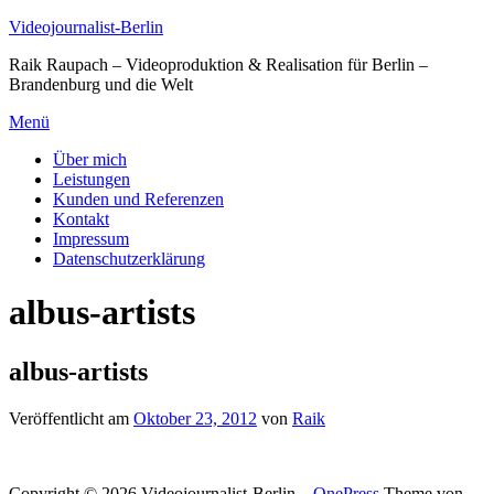
Zum
Videojournalist-Berlin
Inhalt
Raik Raupach – Videoproduktion & Realisation für Berlin –
springen
Brandenburg und die Welt
Menü
Über mich
Leistungen
Kunden und Referenzen
Kontakt
Impressum
Datenschutzerklärung
albus-artists
albus-artists
Veröffentlicht am
Oktober 23, 2012
von
Raik
Copyright © 2026 Videojournalist-Berlin
–
OnePress
Theme von