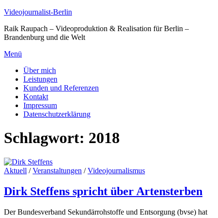
Zum
Videojournalist-Berlin
Inhalt
Raik Raupach – Videoproduktion & Realisation für Berlin –
springen
Brandenburg und die Welt
Menü
Über mich
Leistungen
Kunden und Referenzen
Kontakt
Impressum
Datenschutzerklärung
Schlagwort:
2018
Aktuell
/
Veranstaltungen
/
Videojournalismus
Dirk Steffens spricht über Artensterben
Der Bundesverband Sekundärrohstoffe und Entsorgung (bvse) hat