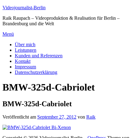
Zum
Videojournalist-Berlin
Inhalt
Raik Raupach – Videoproduktion & Realisation für Berlin –
springen
Brandenburg und die Welt
Menü
Über mich
Leistungen
Kunden und Referenzen
Kontakt
Impressum
Datenschutzerklärung
BMW-325d-Cabriolet
BMW-325d-Cabriolet
Veröffentlicht am
September 27, 2012
von
Raik
Copyright © 2026 Videojournalist-Berlin
–
OnePress
Theme von