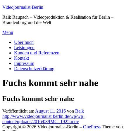
Zum
Videojournalist-Berlin
Inhalt
Raik Raupach – Videoproduktion & Realisation für Berlin –
springen
Brandenburg und die Welt
Menü
Über mich
Leistungen
Kunden und Referenzen
Kontakt
Impressum
Datenschutzerklärung
Fuchs kommt sehr nahe
Fuchs kommt sehr nahe
Veröffentlicht am
August 11, 2016
von
Raik
http://www.videojournalist-berlin.de/wp/wp-
content/uploads/2016/08/IMG_1925.mov
Copyright © 2026 Videojournalist-Berlin
–
OnePress
Theme von