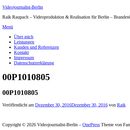
Zum
Videojournalist-Berlin
Inhalt
Raik Raupach – Videoproduktion & Realisation für Berlin – Branden
springen
Menü
Über mich
Leistungen
Kunden und Referenzen
Kontakt
Impressum
Datenschutzerklärung
00P1010805
00P1010805
Veröffentlicht am
Dezember 30, 2016
Dezember 30, 2016
von
Raik
Copyright © 2026 Videojournalist-Berlin
–
OnePress
Theme von Fa