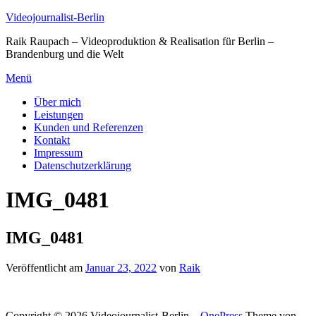
Zum
Videojournalist-Berlin
Inhalt
Raik Raupach – Videoproduktion & Realisation für Berlin –
springen
Brandenburg und die Welt
Menü
Über mich
Leistungen
Kunden und Referenzen
Kontakt
Impressum
Datenschutzerklärung
IMG_0481
IMG_0481
Veröffentlicht am
Januar 23, 2022
von
Raik
Copyright © 2026 Videojournalist-Berlin
–
OnePress
Theme von