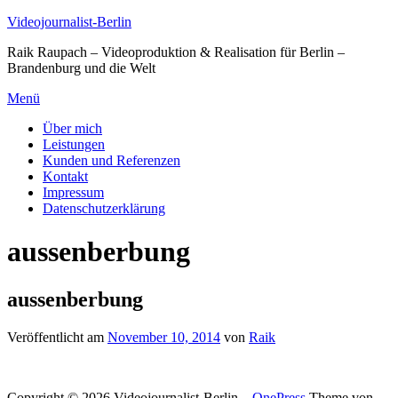
Zum
Videojournalist-Berlin
Inhalt
Raik Raupach – Videoproduktion & Realisation für Berlin –
springen
Brandenburg und die Welt
Menü
Über mich
Leistungen
Kunden und Referenzen
Kontakt
Impressum
Datenschutzerklärung
aussenberbung
aussenberbung
Veröffentlicht am
November 10, 2014
von
Raik
Copyright © 2026 Videojournalist-Berlin
–
OnePress
Theme von