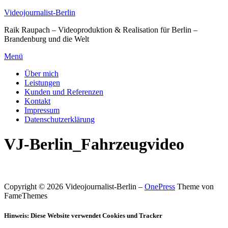
Zum
Videojournalist-Berlin
Inhalt
Raik Raupach – Videoproduktion & Realisation für Berlin –
springen
Brandenburg und die Welt
Menü
Über mich
Leistungen
Kunden und Referenzen
Kontakt
Impressum
Datenschutzerklärung
VJ-Berlin_Fahrzeugvideo
Copyright © 2026 Videojournalist-Berlin
–
OnePress
Theme von
FameThemes
Hinweis: Diese Website verwendet Cookies und Tracker