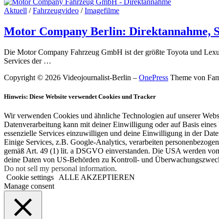
Aktuell
/
Fahrzeugvideo
/
Imagefilme
Motor Company Berlin: Direktannahme, S
Die Motor Company Fahrzeug GmbH ist der größte Toyota und Lexus-H
Services der …
Copyright © 2026 Videojournalist-Berlin
–
OnePress
Theme von Fa
Hinweis: Diese Website verwendet Cookies und Tracker
Wir verwenden Cookies und ähnliche Technologien auf unserer Websit
Datenverarbeitung kann mit deiner Einwilligung oder auf Basis eines 
essenzielle Services einzuwilligen und deine Einwilligung in der Dat
Einige Services, z.B. Google-Analytics, verarbeiten personenbezoge
gemäß Art. 49 (1) lit. a DSGVO einverstanden. Die USA werden vom
deine Daten von US-Behörden zu Kontroll- und Überwachungszwecken
Do not sell my personal information
.
Cookie settings
ALLE AKZEPTIEREN
Manage consent